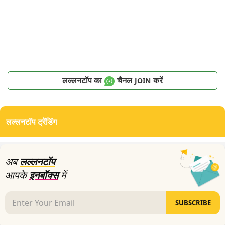
लल्लनटॉप का
चैनल
करें
JOIN
लल्लनटॉप ट्रेंडिंग
अब
लल्लनटॉप
आपके
इनबॉक्स
में
SUBSCRIBE