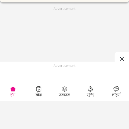
Advertisement
Advertisement
होम
शोज़
फटाफट
सुनिए
शॉर्ट्स
(
)
Top Shows
LallanKhas News
Entertainment
News
The Lallantop Show
Hindi Satire & Humor
Duniyadaari
Lallankhas Specials