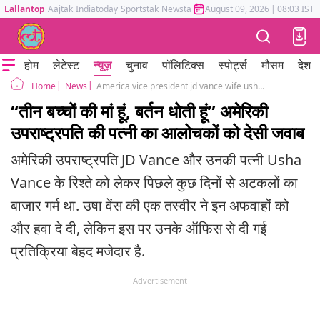
Lallantop
Aajtak
Indiatoday
Sportstak
Newstak
Mumbai Tak
August 09, 2026
Astrotak
|
08:03 IST
होम
लेटेस्ट
न्यूज़
चुनाव
पॉलिटिक्स
स्पोर्ट्स
मौसम
देश
News
America vice president jd vance wife usha vance react on rumor of tension in marriage
Home
“तीन बच्चों की मां हूं, बर्तन धोती हूं” अमेरिकी
उपराष्ट्रपति की पत्नी का आलोचकों को देसी जवाब
अमेरिकी उपराष्ट्रपति JD Vance और उनकी पत्नी Usha
Vance के रिश्ते को लेकर पिछले कुछ दिनों से अटकलों का
बाजार गर्म था. उषा वेंस की एक तस्वीर ने इन अफवाहों को
और हवा दे दी, लेकिन इस पर उनके ऑफिस से दी गई
प्रतिक्रिया बेहद मजेदार है.
Advertisement