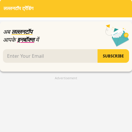
of
लल्लनटॉप ट्रेंडिंग
0
seconds
अब
लल्लनटॉप
आपके
इनबॉक्स
में
SUBSCRIBE
Advertisement