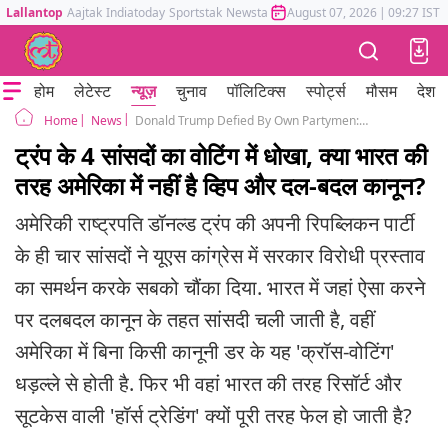
Lallantop
Aajtak
Indiatoday
Sportstak
Newstak
Mumbai Tak
August 07, 2026
Astrotak
|
09:27 IST
होम
लेटेस्ट
न्यूज़
चुनाव
पॉलिटिक्स
स्पोर्ट्स
मौसम
देश
News
Donald Trump Defied By Own Partymen: How US Congressional System Differs From India Anti-Defection Law.
Home
ट्रंप के 4 सांसदों का वोटिंग में धोखा, क्या भारत की
तरह अमेरिका में नहीं है व्हिप और दल-बदल कानून?
अमेरिकी राष्ट्रपति डॉनल्ड ट्रंप की अपनी रिपब्लिकन पार्टी
के ही चार सांसदों ने यूएस कांग्रेस में सरकार विरोधी प्रस्ताव
का समर्थन करके सबको चौंका दिया. भारत में जहां ऐसा करने
पर दलबदल कानून के तहत सांसदी चली जाती है, वहीं
अमेरिका में बिना किसी कानूनी डर के यह 'क्रॉस-वोटिंग'
धड़ल्ले से होती है. फिर भी वहां भारत की तरह रिसॉर्ट और
सूटकेस वाली 'हॉर्स ट्रेडिंग' क्यों पूरी तरह फेल हो जाती है?