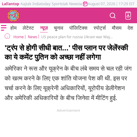
Lallantop
Aajtak
Indiatoday
Sportstak
Newstak
Mumbai Tak
August 07, 2026
Astrotak
|
17:29 IST
होम
लेटेस्ट
न्यूज़
चुनाव
पॉलिटिक्स
स्पोर्ट्स
मौसम
देश
News
US peace plan for russia Ukrain war Major changes Zelensky talk to donald Trump
Home
'ट्रंप से होगी सीधी बात...' पीस प्लान पर जेलेंस्की
का ये कमेंट पुतिन को अच्छा नहीं लगेगा
अमेरिका ने रूस और यूक्रेन के बीच लंबे समय से चल रही जंग
को खत्म करने के लिए एक शांति योजना पेश की थी. इस पर
चर्चा करने के लिए यूक्रेनी अधिकारियों, यूरोपीय डेलीगेशन
और अमेरिकी अधिकारियों के बीच जिनेवा में मीटिंग हुई.
Advertisement