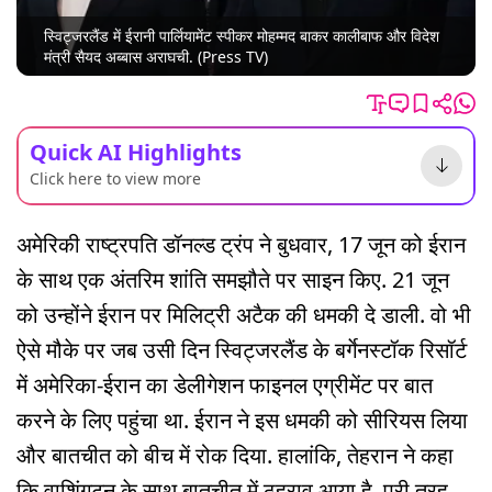
स्विट्जरलैंड में ईरानी पार्लियामेंट स्पीकर मोहम्मद बाकर कालीबाफ और विदेश
मंत्री सैयद अब्बास अराघची. (Press TV)
Quick AI Highlights
Click here to view more
अमेरिकी राष्ट्रपति डॉनल्ड ट्रंप ने बुधवार, 17 जून को ईरान
के साथ एक अंतरिम शांति समझौते पर साइन किए. 21 जून
को उन्होंने ईरान पर मिलिट्री अटैक की धमकी दे डाली. वो भी
ऐसे मौके पर जब उसी दिन स्विट्जरलैंड के बर्गेनस्टॉक रिसॉर्ट
में अमेरिका-ईरान का डेलीगेशन फाइनल एग्रीमेंट पर बात
करने के लिए पहुंचा था. ईरान ने इस धमकी को सीरियस लिया
और बातचीत को बीच में रोक दिया. हालांकि, तेहरान ने कहा
कि वाशिंगटन के साथ बातचीत में ठहराव आया है, पूरी तरह