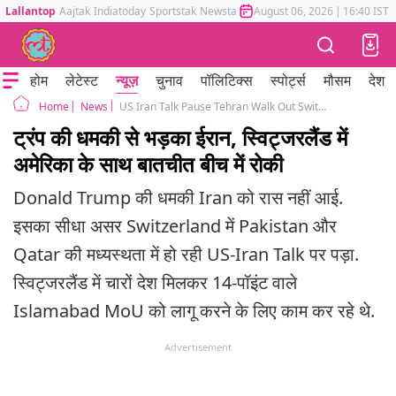
Lallantop
Aajtak
Indiatoday
Sportstak
Newstak
Mumbai Tak
August 06, 2026
Astrotak
|
16:40 IST
होम
लेटेस्ट
न्यूज़
चुनाव
पॉलिटिक्स
स्पोर्ट्स
मौसम
देश
News
US Iran Talk Pause Tehran Walk Out Switzerland Donald Trump Threat Pakistan Qatar
Home
ट्रंप की धमकी से भड़का ईरान, स्विट्जरलैंड में
अमेरिका के साथ बातचीत बीच में रोकी
Donald Trump की धमकी Iran को रास नहीं आई.
इसका सीधा असर Switzerland में Pakistan और
Qatar की मध्यस्थता में हो रही US-Iran Talk पर पड़ा.
स्विट्जरलैंड में चारों देश मिलकर 14-पॉइंट वाले
Islamabad MoU को लागू करने के लिए काम कर रहे थे.
Advertisement