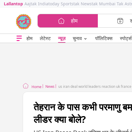
Lallantop
Aajtak
Indiatoday
Sportstak
Newstak
Mumbai Tak
Ast
होम
⌄
चुनाव
होम
लेटेस्ट
न्यूज़
पॉलिटिक्स
स्पोर्ट्स
News
us iran deal world leaders reaction uk franc
Home
तेहरान के पास कभी परमाणु बम
लीडर क्या बोले?