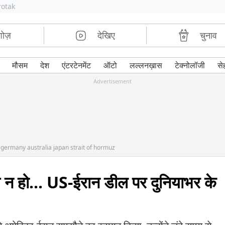
rotak
शोज़
देखिए
चुनाव
मौसम
देश
एंटरटेनमेंट
ऑटो
लल्लनख़ास
टेक्नोलॉजी
से
Advertisement
e germany australia japan strait of hormuz
 न हो... US-ईरान डील पर दुनियाभर के