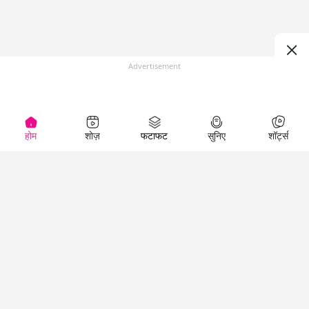
Advertisement
होम
शोज़
फटाफट
सुनिए
शॉर्ट्स
(
)
Top Shows
LallanKhas News
Entertainment
News
The Lallantop Show
Hindi Satire & Humor
Duniyadaari
Lallankhas Specials
Guest in the
Breaking News
Entertainment News
Newsroom
Top Political News
Hindi
Netanagri
Hindi
Top stories Cinema
Lallantop Baithki
Top History News
Entertainment Special
Kharcha Paani
Real Stories News
News
Aasan Bhasha Mein
Latest Political News
Top movies series
Social List
Top Literature News
review
Tarikh
Top Persons News
Latest Entertainment
Sehat
Top Profiles
News
The Cinema Show
Viral News