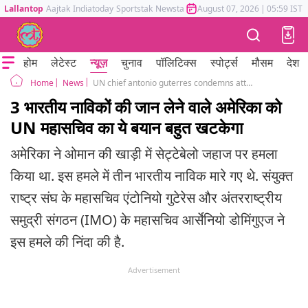
Lallantop
Aajtak
Indiatoday
Sportstak
Newstak
Mumbai Tak
August 07, 2026
Astrotak
|
05:59 IST
होम
लेटेस्ट
न्यूज़
चुनाव
पॉलिटिक्स
स्पोर्ट्स
मौसम
देश
News
UN chief antonio guterres condemns attack on tanker that killed three indian seafarers
Home
3 भारतीय नाविकों की जान लेने वाले अमेरिका को
UN महासचिव का ये बयान बहुत खटकेगा
अमेरिका ने ओमान की खाड़ी में सेट्टेबेलो जहाज पर हमला
किया था. इस हमले में तीन भारतीय नाविक मारे गए थे. संयुक्त
राष्ट्र संघ के महासचिव एंटोनियो गुटेरेस और अंतरराष्ट्रीय
समुद्री संगठन (IMO) के महासचिव आर्सेनियो डोमिंगुएज ने
इस हमले की निंदा की है.
Advertisement