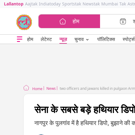
Lallantop
Aajtak
Indiatoday
Sportstak
Newstak
Mumbai Tak
Ast
होम
⌄
चुनाव
होम
लेटेस्ट
न्यूज़
पॉलिटिक्स
स्पोर्ट्स
News
two officers and jawans killed in pulgaon Arm
Home
सेना के सबसे बड़े हथियार डिप
नागपुर के पुलगांव में है हथियार डिपो, बुझाने