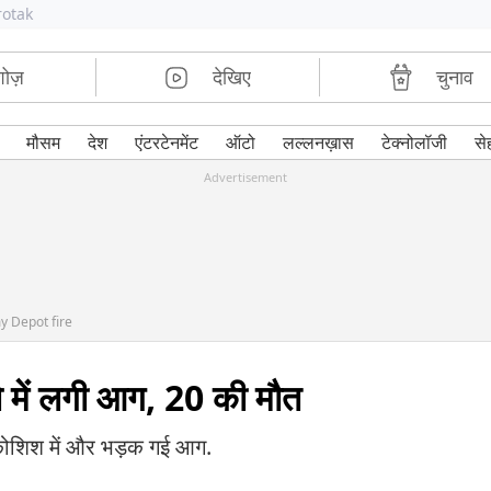
rotak
शोज़
देखिए
चुनाव
मौसम
देश
एंटरटेनमेंट
ऑटो
लल्लनख़ास
टेक्नोलॉजी
से
Advertisement
y Depot fire
ो में लगी आग, 20 की मौत
 की कोशिश में और भड़क गई आग.