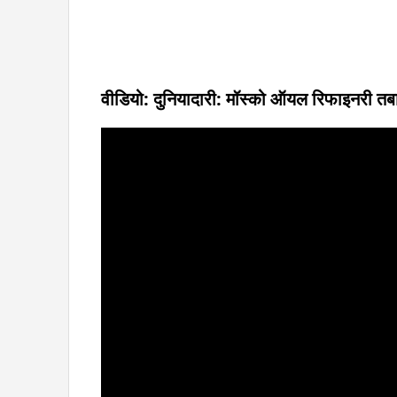
वीडियो: दुनियादारी: मॉस्को ऑयल रिफाइनरी तबाह