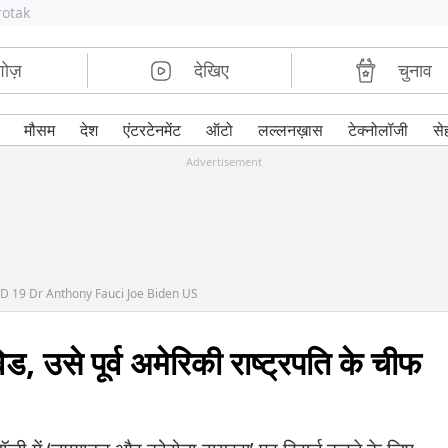
rotak
शोज़
देखिए
चुनाव
मौसम
देश
एंटरटेनमेंट
ऑटो
लल्लनख़ास
टेक्नोलॉजी
से
Advertisement
ID 19 Dr Anthony Fauci Joe Biden US
 उसे पूर्व अमेरिकी राष्ट्रपति के चीफ