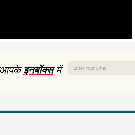
आपके
इनबॉक्स
में
LallanKhas News
Entertainment New