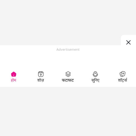
Advertisement
होम
शोज़
फटाफट
सुनिए
शॉर्ट्स
(
)
Top Shows
LallanKhas News
Entertainment
News
The Lallantop Show
Hindi Satire & Humor
Duniyadaari
Lallankhas Specials
Guest in the
Breaking News
Entertainment News
Newsroom
Top Political News
Hindi
Netanagri
Hindi
Top stories Cinema
Lallantop Baithki
Top History News
Entertainment Special
Kharcha Paani
Real Stories News
News
Aasan Bhasha Mein
Latest Political News
Top movies series