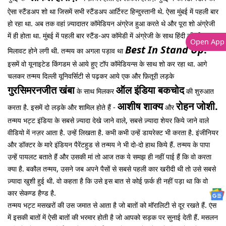
ऐसा स्टैंडअप शो था जिसमें सभी स्टैंडअप आर्टिस्ट हिन्दुस्तानी थे. ऐसा मुंबई में पहली बार
हो रहा था. अब तक वहां ज़्यादातर कॉमेडियन अंग्रेज हुआ करते थे और पूरा शो अंग्रेजी
में ही होता था. मुंबई में पहली बार स्टैंड-अप कॉमेडी में अंग्रेजी के साथ हिंदी की भी
Open App
Best In Stand Up
.
मिलावट होने लगी थी. तन्मय का अगला पड़ाव था
इसमें वो यूनाइटेड किंगडम से आये हुए टॉप कॉमेडियन्स के साथ शो कर रहा था. आगे
चलकर तन्मय दिल्ली यूनिवर्सिटी से पढ़कर आये एक और फ़ितूरी लड़के
गुरसिमरनजीत खंबा
ऑल इंडिया बकचोद
के साथ मिलकर
की शुरुआत
आशीष शाक्य
रोहन जोशी.
करता है. इसमें दो लड़के और शामिल होते हैं -
और
तन्मय भट्ट इंडिया के सबसे ज़्यादा देखे जाने वाले, सबसे ज़्यादा शेयर किये जाने वाले
वीडियो में नज़र आता है. उन्हें लिखता है. कभी कभी उन्हें डायरेक्ट भी करता है. इंजीनियर
और डॉक्टर के मारे इंडियन पैरेंटहुड से तन्मय ने भी दो-दो हाथ किये हैं. तन्मय के पापा
उन्हें पायलट बताते हैं और उसकी मां तो आज तक ये समझ ही नहीं पाई हैं कि वो करता
क्या है. बकौल तन्मय, उसने जब अपने पैसों से सबसे पहली कार खरीदी थी तो उसे सबसे
ज़्यादा खुशी हुई थी. वो कहता है कि उसे इस बात से कोई फ़र्क ही नहीं पड़ा था कि वो
कार सेकण्ड हैण्ड है.
तन्मय भट्ट मसखरों की उस जमात से आता है जो बातों को मॉरालिटी से दूर रखते हैं. ऐसे
में इसकी बातों में ऐसी बातों की भरमार होती है जो आपको सड़क पर सुनाई देती हैं. मसलन