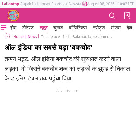
Lallantop
Aajtak
Indiatoday
Sportstak
Newstak
Mumbai Tak
August 08, 2026
Astrotak
|
10:02 IST
होम
लेटेस्ट
न्यूज़
चुनाव
पॉलिटिक्स
स्पोर्ट्स
मौसम
देश
News
Tribute to All India Bakchod fame comedian and writer Tanmay Bhat on his 29th birthday
Home
ऑल इंडिया का सबसे बड़ा 'बकचोद'
तन्मय भट्ट. ऑल इंडिया बकचोद की शुरुआत करने वाला
लड़का. वो जिसने बकचोद शब्द को लड़कों के झुण्ड से निकाल
के डाइनिंग टेबल तक पहुंचा दिया.
Advertisement