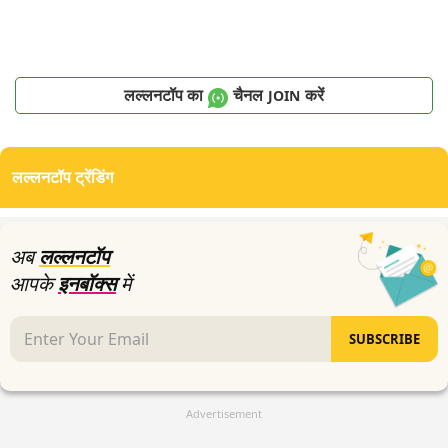
लल्लनटॉप का
चैनल
करें
JOIN
लल्लनटॉप ट्रेंडिंग
अब
लल्लनटॉप
आपके
इनबॉक्स
में
SUBSCRIBE
Advertisement