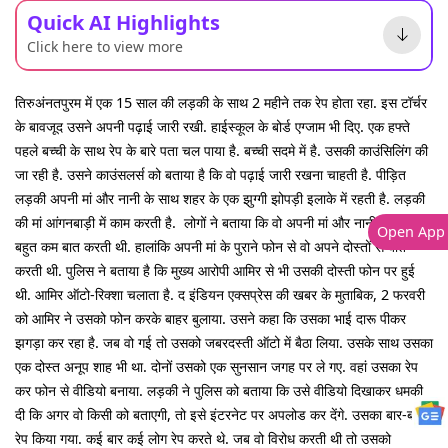
Quick AI Highlights
Click here to view more
तिरुअंनतपुरम में एक 15 साल की लड़की के साथ 2 महीने तक रेप होता रहा. इस टॉर्चर
के बावजूद उसने अपनी पढ़ाई जारी रखी. हाईस्कूल के बोर्ड एग्जाम भी दिए. एक हफ्ते
पहले बच्ची के साथ रेप के बारे पता चल पाया है. बच्ची सदमे में है. उसकी काउंसिलिंग की
जा रही है. उसने काउंसलर्स को बताया है कि वो पढ़ाई जारी रखना चाहती है. पीड़ित
लड़की अपनी मां और नानी के साथ शहर के एक झुग्गी झोपड़ी इलाके में रहती है. लड़की
की मां आंगनबाड़ी में काम करती है. लोगों ने बताया कि वो अपनी मां और नानी के साथ भी
Open App
बहुत कम बात करती थी. हालांकि अपनी मां के पुराने फोन से वो अपने दोस्तों से बात
करती थी. पुलिस ने बताया है कि मुख्य आरोपी आमिर से भी उसकी दोस्ती फोन पर हुई
थी. आमिर ऑटो-रिक्शा चलाता है. द इंडियन एक्सप्रेस की खबर के मुताबिक, 2 फरवरी
को आमिर ने उसको फोन करके बाहर बुलाया. उसने कहा कि उसका भाई दारू पीकर
झगड़ा कर रहा है. जब वो गई तो उसको जबरदस्ती ऑटो में बैठा लिया. उसके साथ उसका
एक दोस्त अनूप शाह भी था. दोनों उसको एक सुनसान जगह पर ले गए. वहां उसका रेप
कर फोन से वीडियो बनाया. लड़की ने पुलिस को बताया कि उसे वीडियो दिखाकर धमकी
दी कि अगर वो किसी को बताएगी, तो इसे इंटरनेट पर अपलोड कर देंगे. उसका बार-बार
रेप किया गया. कई बार कई लोग रेप करते थे. जब वो विरोध करती थी तो उसको