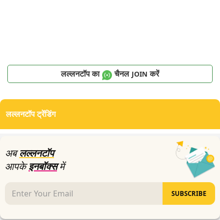
लल्लनटॉप का
चैनल
करें
JOIN
लल्लनटॉप ट्रेंडिंग
अब
लल्लनटॉप
आपके
इनबॉक्स
में
SUBSCRIBE