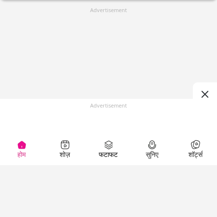
Advertisement
Advertisement
होम
शोज़
फटाफट
सुनिए
शॉर्ट्स
(
)
Top Shows
LallanKhas News
Entertainment
News
The Lallantop Show
Hindi Satire & Humor
Duniyadaari
Lallankhas Specials
Guest in the
Breaking News
Entertainment News