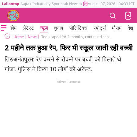
Lallantop
Aajtak
Indiatoday
Sportstak
Newstak
Mumbai Tak
August 07, 2026
Astrotak
|
04:33 IST
होम
लेटेस्ट
न्यूज़
चुनाव
पॉलिटिक्स
स्पोर्ट्स
मौसम
देश
News
Teen raped for 2 months, continued school and gave board exams
Home
2 महीने तक हुआ रेप, फिर भी स्कूल जाती रही बच्ची
तिरुअनंतपुरम: रेप करने से रोकने पर बच्ची को पिलाते थे
गांजा. पुलिस ने किया 10 लोगों को अरेस्ट.
Advertisement