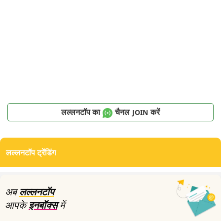
लल्लनटॉप का
चैनल
करें
JOIN
लल्लनटॉप ट्रेंडिंग
अब
लल्लनटॉप
आपके
इनबॉक्स
में