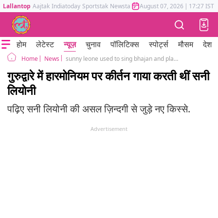
Lallantop
Aajtak
Indiatoday
Sportstak
Newstak
Mumbai Tak
August 07, 2026
Astrotak
|
17:27 IST
होम
लेटेस्ट
न्यूज़
चुनाव
पॉलिटिक्स
स्पोर्ट्स
मौसम
देश
News
sunny leone used to sing bhajan and play harmonium in childhood
Home
गुरुद्वारे में हारमोनियम पर कीर्तन गाया करती थीं सनी
लियोनी
पढ़िए सनी लियोनी की असल ज़िन्दगी से जुड़े नए किस्से.
Advertisement