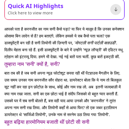
Quick AI Highlights
Click here to view more
आपको पता है करनजीत का नाम सनी कैसे पड़ा? या फिर ये मालूम है कि उनका कनेक्शन
ओसामा बिन लादेन से है? हम बताएंगे. लेकिन हमको ये सब कैसे पता चला? एक
डाक्यूमेंट्री बन रही है सनी लियोनी की ज़िन्दगी पर,
'मोस्टली सनी पार्टली क्लाउडी'
.
दिलीप मेहता बना रहे हैं. इसी डाक्यूमेंट्री के बारे में उन्होंने 'न्यूज़ लॉन्ड्री' की एडिटर मधु
त्रेहान को इंटरव्यू दिया. हमने भी देखा. नई नई बातें पता चलीं. कुछ बातें इकट्ठी कीं.
तुम्हारा नाम 'सनी' क्यों है, सनी?
बात तब की है जब सनी अपना न्यूड फोटोशूट करवा रही थीं पेंटहाउस मैगज़ीन के लिए.
उस समय उनका नाम करनजीत कौर वोहरा था. डायरेक्टर बोला कि ये नाम तो बिलकुल
सूट नहीं कर रहा इन फ़ोटोज़ के साथ, कोई और नाम रख लो. अब इतनी जल्दबाज़ी में
क्या नाम रखा जाता. सनी का एक छोटा भाई है संदीप जिसको वो बहुत प्यार करती हैं.
उसको घर में सब सनी बोलते हैं, बस वही याद आया उनको और 'करनजीत' ने तुरंत
अपना नाम सनी रख लिया. और लियोनी कहाँ से आया फिर? तो एक जबर इटालियन
डायरेक्टर थे 'सार्जिओ लियोनी', उनके नाम से सरनेम उठा लिया गया 'लियोनी'.
बहुत बढ़िया हारमोनियम बजाती थीं छोटी सी सनी