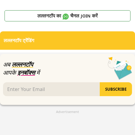
लल्लनटॉप का
चैनल
करें
JOIN
लल्लनटॉप ट्रेंडिंग
अब
लल्लनटॉप
आपके
इनबॉक्स
में
SUBSCRIBE
Advertisement