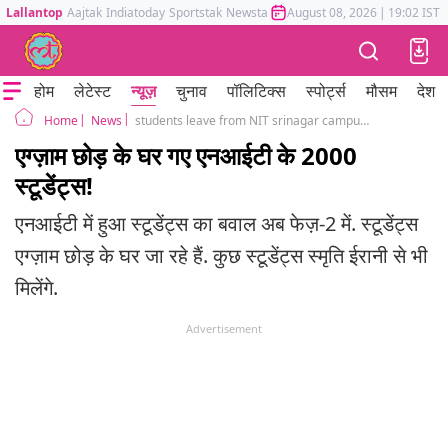
Lallantop
Aajtak
Indiatoday
Sportstak
Newstak
Mumbai Tak
August 08, 2026
Astrotak
|
19:02 IST
होम
लेटेस्ट
न्यूज़
चुनाव
पॉलिटिक्स
स्पोर्ट्स
मौसम
देश
News
students leave from NIT srinagar campus after given permission by the college administration
Home
एग्ज़ाम छोड़ के घर गए एनआईटी के 2000
स्टूडेंट्स!
एनआईटी में हुआ स्टूडेंट्स का बवाल अब फेज़-2 में. स्टूडेंट्स
एग्ज़ाम छोड़ के घर जा रहे हैं. कुछ स्टूडेंट्स स्मृति ईरानी से भी
मिलेंगे.
Advertisement