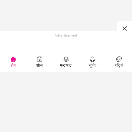
Advertisement
होम
शोज़
फटाफट
सुनिए
शॉर्ट्स
(
)
Top Shows
LallanKhas News
Entertainment
News
The Lallantop Show
Hindi Satire & Humor
Duniyadaari
Lallankhas Specials
Guest in the
Breaking News
Entertainment News
Newsroom
Top Political News
Hindi
Netanagri
Hindi
Top stories Cinema
Lallantop Baithki
Top History News
Entertainment Special
Kharcha Paani
Real Stories News
News
Aasan Bhasha Mein
Latest Political News
Top movies series
Social List
Top Literature News
review
Tarikh
Top Persons News
Latest Entertainment
Sehat
Top Profiles
News