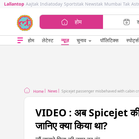
Lallantop
Aajtak
Indiatoday
Sportstak
Newstak
Mumbai Tak
Ast
होम
⌄
चुनाव
होम
लेटेस्ट
न्यूज़
पॉलिटिक्स
स्पोर्ट्स
News
Spicejet passenger misbehaved with cabin c
Home
VIDEO : अब Spicejet की फ्ला
जानिए क्या किया था?