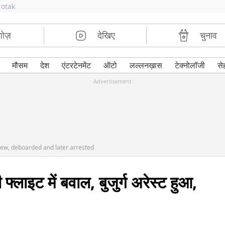
rotak
शोज़
देखिए
चुनाव
मौसम
देश
एंटरटेनमेंट
ऑटो
लल्लनख़ास
टेक्नोलॉजी
से
Advertisement
rew, deboarded and later arrested
इट में बवाल, बुजुर्ग अरेस्ट हुआ,