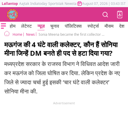
Lallantop
Aajtak
Indiatoday
Sportstak
Newstak
Mumbai Tak
August 07, 2026
Astrotak
|
03:43 IST
होम
लेटेस्ट
न्यूज़
चुनाव
पॉलिटिक्स
स्पोर्ट्स
मौसम
देश
News
Sonia Meena became the first collector of Madhya Pradesh new district Mauganj, was removed in four hours
Home
मऊगंज की 4 घंटे वाली कलेक्टर, कौन हैं सोनिया
मीना जिन्हें DM बनते ही पद से हटा दिया गया?
मध्यप्रदेश सरकार के राजस्व विभाग ने विधिवत आदेश जारी
कर मऊगंज को जिला घोषित कर दिया. लेकिन प्रदेश के नए
जिले से ज्यादा चर्चा हुई इसकी ‘चार घंटे वाली कलेक्टर’
सोनिया मीना की.
Advertisement