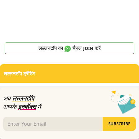
लल्लनटॉप का
चैनल
करें
JOIN
लल्लनटॉप ट्रेंडिंग
अब
लल्लनटॉप
आपके
इनबॉक्स
में
SUBSCRIBE