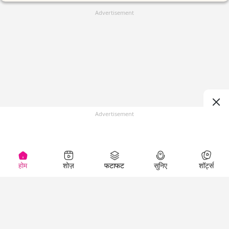
Advertisement
Advertisement
होम
शोज़
फटाफट
सुनिए
शॉर्ट्स
(
)
Top Shows
LallanKhas News
Entertainment
News
The Lallantop Show
Hindi Satire & Humor
Duniyadaari
Lallankhas Specials
Guest in the
Breaking News
Entertainment News