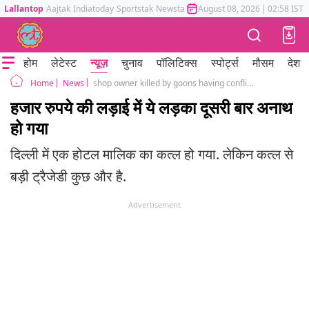
Lallantop
Aajtak
Indiatoday
Sportstak
Newstak
Mumbai Tak
August 08, 2026
Astrotak
|
02:58 IST
होम
लेटेस्ट
न्यूज़
चुनाव
पॉलिटिक्स
स्पोर्ट्स
मौसम
देश
News
shop owner killed by goons having conflict over bill
Home
हजार रुपये की लड़ाई में ये लड़का दूसरी बार अनाथ
हो गया
दिल्ली में एक होटल मालिक का कत्ल हो गया. लेकिन कत्ल से
बड़ी ट्रैजेडी कुछ और है.
Advertisement