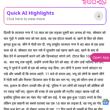
Quick AI Highlights
Click here to view more
दिल्ली के लाजपत नगर में 16 साल का एक लड़का दूसरी बार अनाथ हो गया. सोमवार को
चार गुंडो ने उसके पापा को मार डाला. वह एक होटल चलाते थे. खाने के बिल को लेकर
झगड़ा हुआ था. सीने में गोली मार दी. पप्पू वासुदेव लाजपत नगर में 40 साल से एक ढाबा
चला रहे थे. सोमवार रात चार नशे में धुत्तलोग वहां खाना खाने आए. खाने के बाद वो
बिल देने में आनाकानी करने लगे और डिस्कांउट मांगने लगे. टोटल बिल 1085 रुपये का
Open App
था. बात पप्पू तक पहुंची. उन्होंने उनसे बिल देने को कहा. वो लोग उन्हें गालियां देने लगे.
पप्पू ने गुस्से में उनमें से एक को थप्पड़ जड़ दिया. उन लोगों ने हजार रुपये कांउटर पर
रखे और धमकी दी कि वापस आएंगे. 11 बजे वो वापस आए. पप्पू को लोगों के सामने सीने
में गोली मारी और स्विफ्ट डिजायर कार में बैठ कर भाग गए. पप्पू को फौरन एम्स ले जाया
गया. इलाज के दौरान उनकी मौत हो गई. पुलिस ने उन लोगों को पकड़ने की कोशिश की
पर पकड़ नहीं पाए. तूफान की वजह से उस इलाके की स्ट्रीट लाइट खराब पड़ी थी.
इसलिए पुलिस कार का नंबर नोट नहीं कर पाई. ये सब कुछ हुआ 1085 रुपये के लिए.
लेकिन इस कहानी का सबसे त्रासद पक्ष एक 16 साल का लड़का है. वह पप्पू का गोद
लिया हुआ बेटा था. वो दोबारा अनाथ हो गया. 12 दिन पहले ही उसकी मां दिल का दौरा