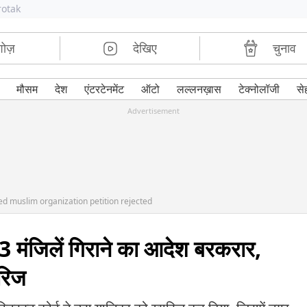
rotak
शोज़
देखिए
चुनाव
मौसम
देश
एंटरटेनमेंट
ऑटो
लल्लनख़ास
टेक्नोलॉजी
से
Advertisement
ed muslim organization petition rejected
 मंजिलें गिराने का आदेश बरकरार,
रिज