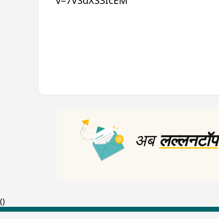
v=7VSdXS3IcEM
अब
लल्लनटॉप
(
)