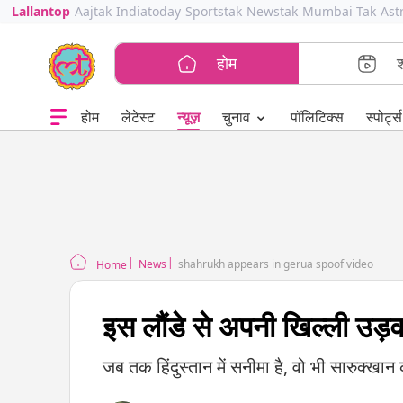
Lallantop
Aajtak
Indiatoday
Sportstak
Newstak
Mumbai Tak
Ast
होम
⌄
चुनाव
होम
लेटेस्ट
न्यूज़
पॉलिटिक्स
स्पोर्ट्स
News
shahrukh appears in gerua spoof video
Home
इस लौंडे से अपनी खिल्ली उड़वा
जब तक हिंदुस्तान में सनीमा है, वो भी सारुक्खान 