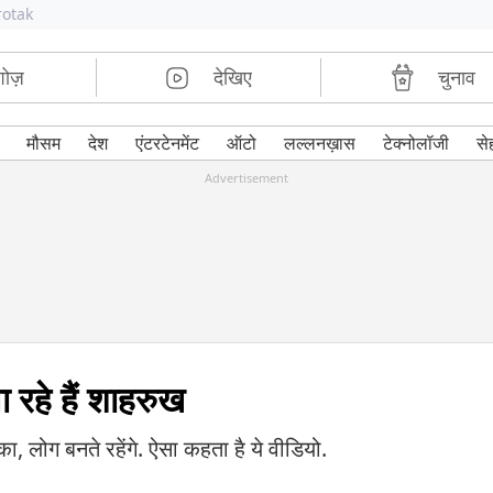
rotak
शोज़
देखिए
चुनाव
मौसम
देश
एंटरटेनमेंट
ऑटो
लल्लनख़ास
टेक्नोलॉजी
से
Advertisement
 रहे हैं शाहरुख
का, लोग बनते रहेंगे. ऐसा कहता है ये वीडियो.