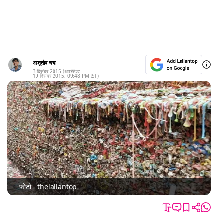
आशुतोष चचा
3 दिसंबर 2015
(अपडेटेड:
19 दिसंबर 2015
,
09:48 PM
IST)
फोटो - thelallantop