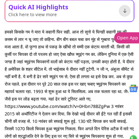
Quick AI Highlights
Click here to view more
हमको किसके गम ने मारा ये कहानी फिर सही. आज तो सुनो ये घिनही कहानी गम की.
Open App
कसम से लार न चू जाए तो कहिना. बीग बीग बबल चबा कर मुंह से गुब्बारा फुलाने में बड़ा
मजा आता है. वो फुग्गा हाथ से पकड़ के खींचो तो मम्मी एक कंटाप मारती थी. किसी की
कुर्सी पर चिपका दो तो परलय हो जाए ऐसा खौफ च्युइंग गम का. लेकिन दुनिया में एक ऐसी
जगह है जहां च्युइंगम चिपकानों वालों को कंटाप नहीं पड़ता, उनकी कद्र होती है. ये दीवार
है अमेरिका के शहर सीटेल में. तो भाईसाब ये दीवार नहीं टूटेगी. न जी न, अंबुजा सीमेंट से
नहीं बनी है. ये बनी है ढेर सारे च्युइंग गम से. ऐसा ही लगता था इसे देख कर. अब से कुछ
रोज पहले. इस दीवार पर पूरे 20 साल तक इस पर खाए चबाए च्युइंगम चिपकाने का
महापर्व चलता रहा. 1993 से शुरू हुआ था ये सिलसिला. अब तक चलता रहा था. जैसे
जैसे इस पर लोड बढ़ता गया. यहां ढेर सारे टूरिस्ट आते गए.
https://www.youtube.com/watch?v=0Hbn78BZgPw 3 नवंबर
2015 को अथॉरिटीज ने ऐलान कर दिया. कि देखो भाई दीवार की ईंटे गल रही हैं इसकी
चीनी की वजह से. 10 नवंबर को सफाई शुरू हुई. 130 घंटे चिपक कर चली सफाई.
जिसमें 1070 किलो चिपका हुआ च्युइंगम निकला. फिर अगले दिन पेरिस अटैक में मारे गए
लोगों को श्रद्धांजलि देने के लिए इस पर नए सिरे से च्युइंगम चिपकाना शुरू हो गया.