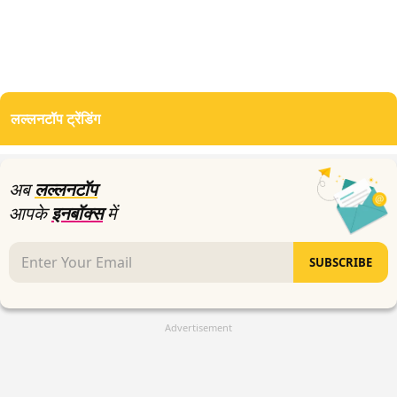
लल्लनटॉप ट्रेंडिंग
अब
लल्लनटॉप
आपके
इनबॉक्स
में
SUBSCRIBE
Advertisement