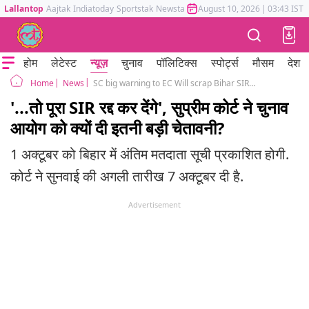
Lallantop
Aajtak
Indiatoday
Sportstak
Newstak
Mumbai Tak
August 10, 2026
Astrotak
|
03:43 IST
होम
लेटेस्ट
न्यूज़
चुनाव
पॉलिटिक्स
स्पोर्ट्स
मौसम
देश
News
SC big warning to EC Will scrap Bihar SIR exercise if illegality found
Home
'...तो पूरा SIR रद्द कर देंगे', सुप्रीम कोर्ट ने चुनाव
आयोग को क्यों दी इतनी बड़ी चेतावनी?
1 अक्टूबर को बिहार में अंतिम मतदाता सूची प्रकाशित होगी.
कोर्ट ने सुनवाई की अगली तारीख 7 अक्टूबर दी है.
Advertisement