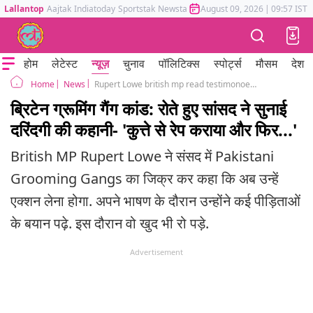
Lallantop
Aajtak
Indiatoday
Sportstak
Newstak
Mumbai Tak
August 09, 2026
Astrotak
|
09:57 IST
होम
लेटेस्ट
न्यूज़
चुनाव
पॉलिटिक्स
स्पोर्ट्स
मौसम
देश
News
Rupert Lowe british mp read testimonoes of pak based grooming gangs in uk
Home
ब्रिटेन ग्रूमिंग गैंग कांड: रोते हुए सांसद ने सुनाई
दरिंदगी की कहानी- 'कुत्ते से रेप कराया और फिर...'
British MP Rupert Lowe ने संसद में Pakistani
Grooming Gangs का जिक्र कर कहा कि अब उन्हें
एक्शन लेना होगा. अपने भाषण के दौरान उन्होंने कई पीड़िताओं
के बयान पढ़े. इस दौरान वो खुद भी रो पड़े.
Advertisement