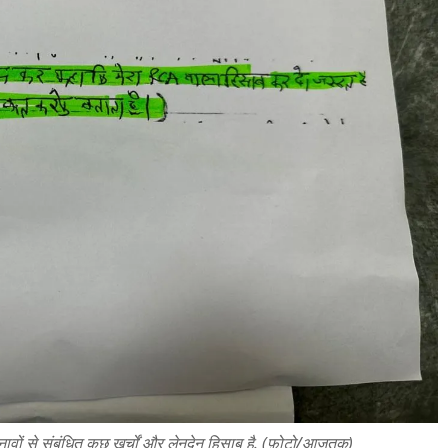
नावों से संबंधित कुछ खर्चों और लेनदेन हिसाब है. (फ़ोटो/आजतक)