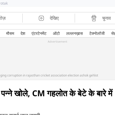
rotak
शोज़
देखिए
चुनाव
मौसम
देश
एंटरटेनमेंट
ऑटो
लल्लनख़ास
टेक्नोलॉजी
से
Advertisement
ing corruption in rajasthan cricket association election ashok gehlot
े पन्ने खोले, CM गहलोत के बेटे के बारे में