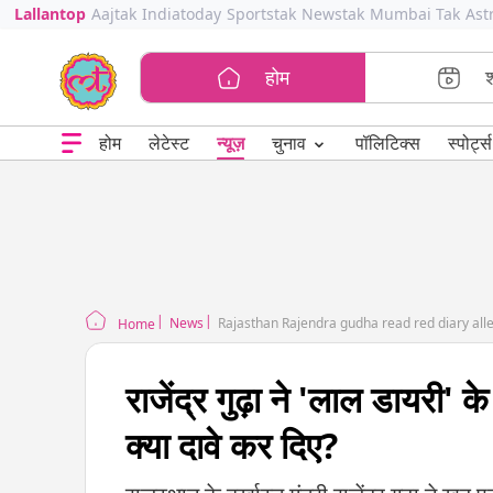
Lallantop
Aajtak
Indiatoday
Sportstak
Newstak
Mumbai Tak
Ast
होम
⌄
चुनाव
होम
लेटेस्ट
न्यूज़
पॉलिटिक्स
स्पोर्ट्स
News
Rajasthan Rajendra gudha read red diary alleg
Home
राजेंद्र गुढ़ा ने 'लाल डायरी' क
क्या दावे कर दिए?