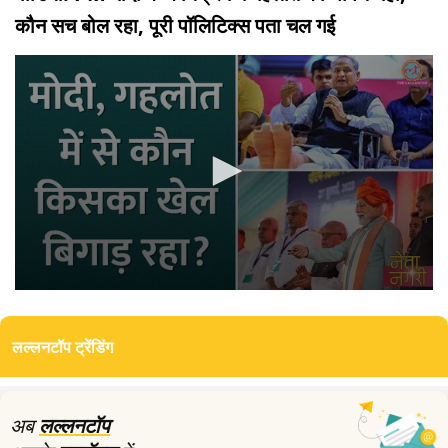
कौन सच बोल रहा, पूरी पॉलिटिक्स पता चल गई
0
seconds
of
लल्लनटॉप ट्रेंडिंग
13
minutes,
35
seconds
अब
लल्लनटॉप