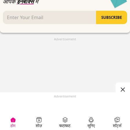
आपके
इनबॉक्स
में
SUBSCRIBE
Advertisement
Advertisement
होम
शोज़
फटाफट
सुनिए
शॉर्ट्स
(
)