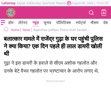
Lallantop
Aajtak
Indiatoday
Sportstak
Newstak
Mumbai Tak
August 08, 2026
Astrotak
|
15:53 IST
होम
लेटेस्ट
न्यूज़
चुनाव
पॉलिटिक्स
स्पोर्ट्स
मौसम
देश
News
Rajasthan: Jodhpur Police Visits Sacked Minister Rajendra Gudha's Residence In Rape Case Probe
Home
बलात्कार मामले में राजेंद्र गुढ़ा के घर पहुंची पुलिस
ने क्या किया? एक दिन पहले ही लाल डायरी खोली
थी
गुढ़ा ने इस डायरी के हवाले से सीएम अशोक गहलोत और
उनके बेटे वैभव गहलोत पर भ्रष्टाचार के आरोप लगाए थे.
Advertisement