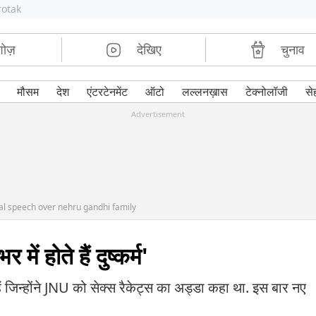
rotak
शोज़
देखिए
चुनाव
मौसम
देश
एंटरटेनमेंट
ऑटो
लल्लनख़ास
टेक्नोलॉजी
से
Advertisement
al speech over nehru gandhi family
ें होते हैं दुष्कर्म'
ं जिन्होंने JNU को सेक्स रैकेट्स का अड्डा कहा था. इस बार नए