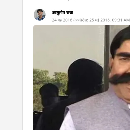
आशुतोष चचा
24 मई 2016
(अपडेटेड:
25 मई 2016
,
09:31 AM