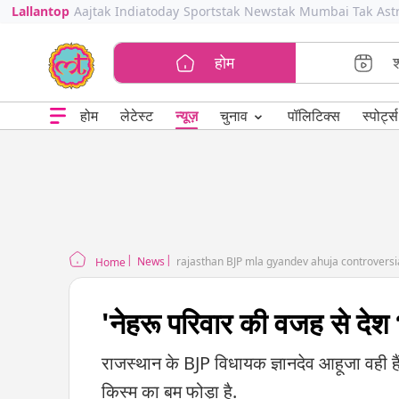
Lallantop
Aajtak
Indiatoday
Sportstak
Newstak
Mumbai Tak
Ast
होम
⌄
चुनाव
होम
लेटेस्ट
न्यूज़
पॉलिटिक्स
स्पोर्ट्स
News
rajasthan BJP mla gyandev ahuja controversi
Home
'नेहरू परिवार की वजह से देश भर म
राजस्थान के BJP विधायक ज्ञानदेव आहूजा वही है
किस्म का बम फोड़ा है.