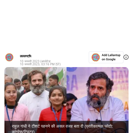
लल्लनटॉप
10 जनवरी 2023
(अपडेटेड:
10 जनवरी 2023
,
03:16 PM
IST)
राहुल गांधी ने टीशर्ट पहनने की असल वजह बता दी (प्रतीकात्मक फोटो:
कांग्रेस/ट्विटर)