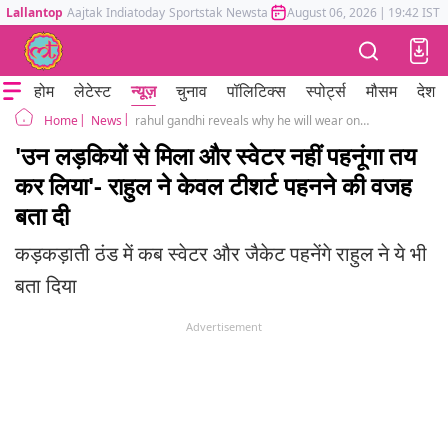
Lallantop
Aajtak
Indiatoday
Sportstak
Newstak
Mumbai Tak
August 06, 2026
Astrotak
|
19:42 IST
होम
लेटेस्ट
न्यूज़
चुनाव
पॉलिटिक्स
स्पोर्ट्स
मौसम
देश
News
rahul gandhi reveals why he will wear only tshirt, bharat jodo yatra latest news
Home
'उन लड़कियों से मिला और स्वेटर नहीं पहनूंगा तय
कर लिया'- राहुल ने केवल टीशर्ट पहनने की वजह
बता दी
कड़कड़ाती ठंड में कब स्वेटर और जैकेट पहनेंगे राहुल ने ये भी
बता दिया
Advertisement