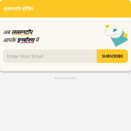
of
लल्लनटॉप ट्रेंडिंग
5
minutes,
2
seconds
अब
लल्लनटॉप
आपके
इनबॉक्स
में
SUBSCRIBE
Advertisement