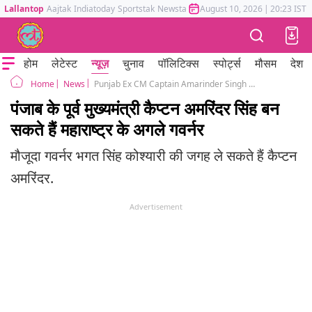
Lallantop
Aajtak
Indiatoday
Sportstak
Newstak
Mumbai Tak
August 10, 2026
Astrotak
|
20:23 IST
होम
लेटेस्ट
न्यूज़
चुनाव
पॉलिटिक्स
स्पोर्ट्स
मौसम
देश
News
Punjab Ex CM Captain Amarinder Singh To Be Next Maharashtra Governor
Home
पंजाब के पूर्व मुख्यमंत्री कैप्टन अमरिंदर सिंह बन
सकते हैं महाराष्ट्र के अगले गवर्नर
मौजूदा गवर्नर भगत सिंह कोश्यारी की जगह ले सकते हैं कैप्टन
अमरिंदर.
Advertisement