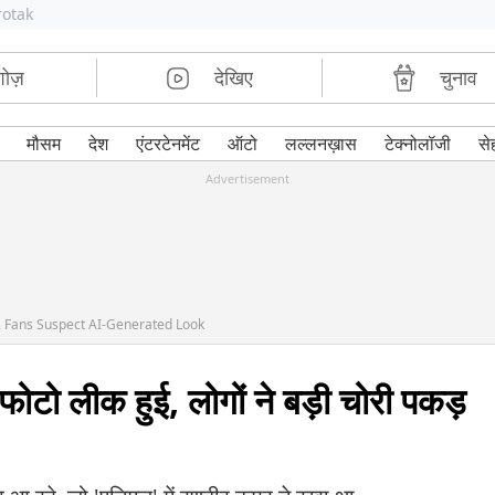
rotak
शोज़
देखिए
चुनाव
मौसम
देश
एंटरटेनमेंट
ऑटो
लल्लनख़ास
टेक्नोलॉजी
से
Advertisement
, Fans Suspect AI-Generated Look
ी फोटो लीक हुई, लोगों ने बड़ी चोरी पकड़