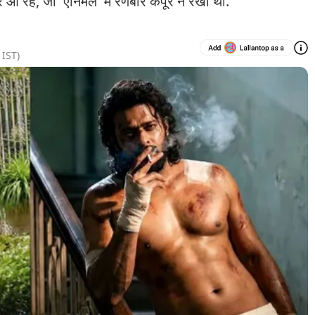
ज़र आ रहे, जो 'एनिमल' में रणबीर कपूर ने रखा था.
IST)