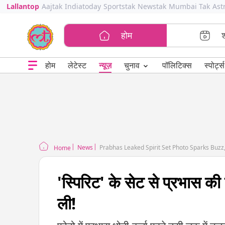
Lallantop
Aajtak
Indiatoday
Sportstak
Newstak
Mumbai Tak
Ast
होम
⌄
चुनाव
होम
लेटेस्ट
न्यूज़
पॉलिटिक्स
स्पोर्ट्स
News
Prabhas Leaked Spirit Set Photo Sparks Buzz
Home
'स्पिरिट' के सेट से प्रभास क
ली!