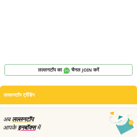
लल्लनटॉप का
चैनल
करें
JOIN
लल्लनटॉप ट्रेंडिंग
अब
लल्लनटॉप
आपके
इनबॉक्स
में