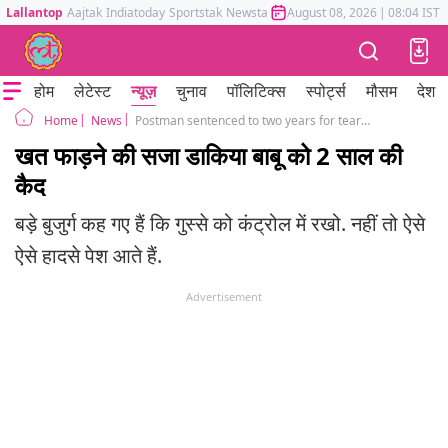
Lallantop
Aajtak
Indiatoday
Sportstak
Newstak
Mumbai Tak
August 08, 2026
Astrotak
|
08:04 IST
होम
लेटेस्ट
न्यूज़
चुनाव
पॉलिटिक्स
स्पोर्ट्स
मौसम
देश
News
Postman sentenced to two years for tearing letter
Home
खत फाड़ने की सजा डाकिया बाबू को 2 साल की
कैद
बड़े बुजुर्ग कह गए हैं कि गुस्से को कंट्रोल में रखो. नहीं तो ऐसे
ऐसे हादसे पेश आते हैं.
Advertisement