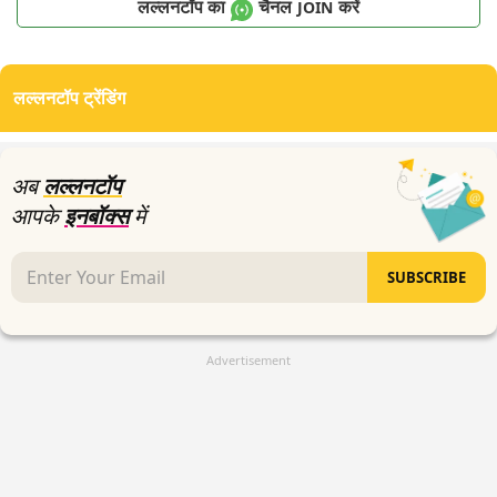
लल्लनटॉप का
चैनल
करें
JOIN
लल्लनटॉप ट्रेंडिंग
अब
लल्लनटॉप
आपके
इनबॉक्स
में
SUBSCRIBE
Advertisement