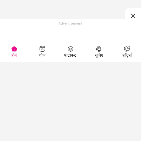
Advertisement
होम
शोज़
फटाफट
सुनिए
शॉर्ट्स
(
)
Top Shows
LallanKhas News
Entertainment
News
The Lallantop Show
Hindi Satire & Humor
Duniyadaari
Lallankhas Specials
Guest in the
Breaking News
Entertainment News
Newsroom
Top Political News
Hindi
Netanagri
Hindi
Top stories Cinema
Lallantop Baithki
Top History News
Entertainment Special
Kharcha Paani
Real Stories News
News
Aasan Bhasha Mein
Latest Political News
Top movies series
Social List
Top Literature News
review
Tarikh
Top Persons News
Latest Entertainment
Sehat
Top Profiles
News
The Cinema Show
Viral News
Business News
Technology
Top News