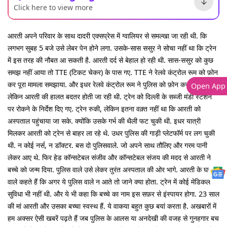
Click here to view more
आरती अपने परिवार के साथ दादरी एक्सप्रेस में ग्वालियर से समल्खा जा रही थी. कि
लगभग सुबह 5 बजे उसे लेबर पेन होने लगा. उसके-सास ससुर ने सोचा नहीं था कि ट्रेन
में इस तरह की नौबत आ सकती है. आरती दर्द से बेहाल हो रही थी. सास-ससुर को कुछ
समझ नहीं आया तो TTE (टिकट चेकर) के पास गए. TTE ने रेलवे कंट्रोल रूम को फ़ोन
कर पूरा मामला समझाया. और इधर रेलवे कंट्रोल रूम ने पुलिस को फ़ोन कर दिया.
Open App
लेकिन आरती की हालत बदतर होती जा रही थी. ट्रेन को दिल्ली के सब्जी मंडी स्टेशन
पर रोकने के निर्देश दिए गए. ट्रेन रुकी, लेकिन इतना वक़्त नहीं था कि आरती को
अस्पताल पहुंचाया जा सके. क्योंकि उसके गर्भ की थैली फट चुकी थी. इधर यात्री
मिलकर आरती को ट्रेन से बाहर ला रहे थे. उधर पुलिस की गाड़ी प्लेटफॉर्म पर लग चुकी
थी. न कोई नर्स, न डॉक्टर. बस दो पुलिसवाले. जो अपने साथ तौलिए और गरम पानी
लेकर आए थे. फिर हेड कॉन्सटेबल संजीव और कॉन्सटेबल संजय की मदद से आरती ने
बच्चे को जन्म दिया. पुलिस वाले उसे लेकर तुरंत अस्पताल की ओर भागे. आरती के घर
वाले कहते हैं कि अगर ये पुलिस वाले न आते तो जाने क्या होता. ट्रेन में कोई मेडिकल
सुविधा भी नहीं थी. और ये भी कहा कि बच्चे का नाम इस सफ़र से इंस्पायर होगा. 23 साल
की मां आरती और उसका बच्चा स्वस्थ हैं. ये वाकया बहुत कुछ बयां करता है. अखबारों में
हम अक्सर ऐसी खबरें पढ़ते हैं जब पुलिस के आलस या अनदेखी की वजह से गुनहगार बच