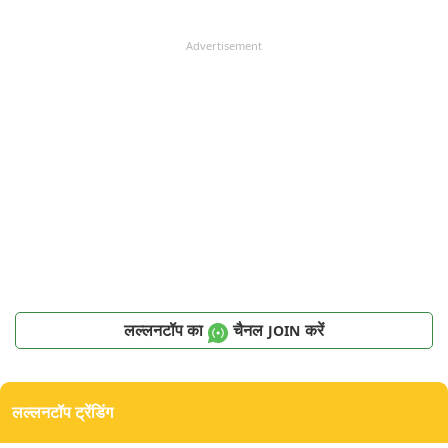
Advertisement
लल्लनटॉप का
चैनल
करें
JOIN
लल्लनटॉप ट्रेंडिंग