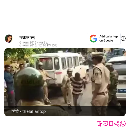
जागृतिक जग्गू
6 अगस्त 2016
(अपडेटेड:
6 अगस्त 2016
,
12:10 PM
IST)
फोटो - thelallantop