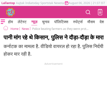
Lallantop
Aajtak
Indiatoday
Sportstak
Newstak
Mumbai Tak
August 06, 2026
Astrotak
|
21:37 IST
होम
लेटेस्ट
न्यूज़
चुनाव
पॉलिटिक्स
स्पोर्ट्स
मौसम
देश
News
Police beating farmers as they were protesting peacefully for pure drinking water in Karnataka
Home
पानी मांग रहे थे किसान, पुलिस ने दौड़ा-दौड़ा के मारा
कर्नाटक का मामला है. वीडियो वायरल हो रहा है. पुलिस निर्दयी
होकर मार रही है.
Advertisement