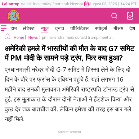
Lallantop
Aajtak
Indiatoday
Sportstak
Newstak
Mumbai Tak
August 08, 2026
Astrotak
|
14:24 IST
होम
लेटेस्ट
न्यूज़
चुनाव
पॉलिटिक्स
स्पोर्ट्स
मौसम
देश
News
pm narendra modi donald trump meet after 16 months handshakes smiles but no warm hugs
Home
अमेरिकी हमले में भारतीयों की मौत के बाद G7 समिट
में PM मोदी के सामने पड़े ट्रंप, फिर क्या हुआ?
प्रधानमंत्री नरेंद्र मोदी G-7 समिट में हिस्सा लेने के लिए दो
दिन के दौरे पर फ्रांस के एवियन पहुंचे हैं. यहां लगभग 16
महीने बाद उनकी मुलाकात अमेरिकी राष्ट्रपति डॉनल्ड ट्रंप से
हुई. इस मुलाकात के दौरान दोनों नेताओं ने हैंडशेक किया और
कुछ देर तक बातचीत की. लेकिन हमेशा की तरह इस बार गले
नहीं मिले.
Advertisement