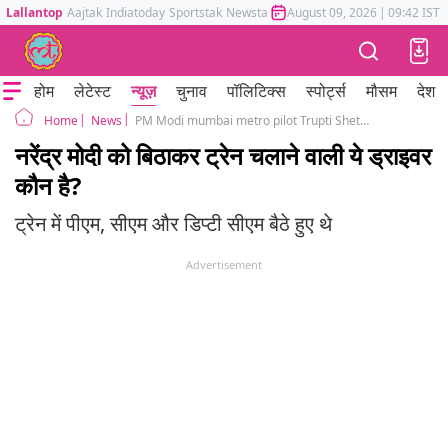
Lallantop
Aajtak
Indiatoday
Sportstak
Newstak
Mumbai Tak
August 09, 2026
Astrotak
|
09:42 IST
होम
लेटेस्ट
न्यूज़
चुनाव
पॉलिटिक्स
स्पोर्ट्स
मौसम
देश
News
PM Modi mumbai metro pilot Trupti Shete shared experience
Home
नरेंद्र मोदी को बिठाकर ट्रेन चलाने वाली ये ड्राइवर
कौन है?
ट्रेन में पीएम, सीएम और डिप्टी सीएम बैठे हुए थे
Advertisement