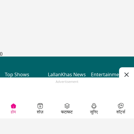
(
)
Top Shows
LallanKhas News
Entertainment
News
The Lallantop Show
Hindi Satire & Humor
Advertisement
Duniyadaari
Lallankhas Specials
Guest in the
Breaking News
Entertainment News
Newsroom
Top Political News
Hindi
Netanagri
Hindi
Top stories Cinema
Lallantop Baithki
Top History News
Entertainment Special
Kharcha Paani
Real Stories News
News
Aasan Bhasha Mein
Latest Political News
Top movies series
Social List
Top Literature News
review
होम
शोज़
फटाफट
सुनिए
शॉर्ट्स
Tarikh
Top Persons News
Latest Entertainment
Sehat
Top Profiles
News
The Cinema Show
Viral News
Business News
Technology
Top News