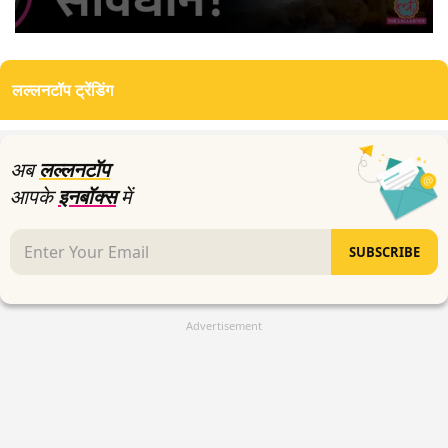
0
seconds
of
लल्लनटॉप ट्रेंडिंग
5
minutes,
8
seconds
अब
लल्लनटॉप
आपके
इनबॉक्स
में
SUBSCRIBE
Advertisement