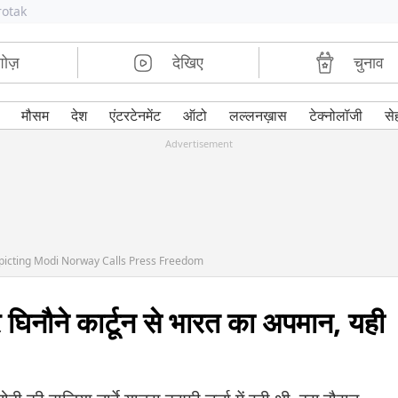
rotak
शोज़
देखिए
चुनाव
मौसम
देश
एंटरटेनमेंट
ऑटो
लल्लनख़ास
टेक्नोलॉजी
से
Advertisement
picting Modi Norway Calls Press Freedom
र घिनौने कार्टून से भारत का अपमान, यही