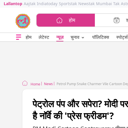
Lallantop
Aajtak
Indiatoday
Sportstak
Newstak
Mumbai Tak
Ast
होम
⌄
चुनाव
होम
लेटेस्ट
न्यूज़
पॉलिटिक्स
स्पोर्ट्स
News
Petrol Pump Snake Charmer Vile Cartoon De
Home
पेट्रोल पंप और सपेरा? मोदी प
है नॉर्वे की 'प्रेस फ्रीडम'?