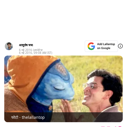
आशुतोष चचा
6 मई 2016
(अपडेटेड:
6 मई 2016
,
09:08 AM
IST)
फोटो - thelallantop