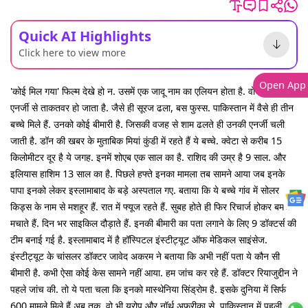
Quick AI Highlights
Click here to view more
Open App
'कोई मिल गया' फिल्म देखे हो न. उसमें एक जादू नाम का एलियन होता है. वो सूरज की
एनर्जी से ताकतवर हो जाता है. जैसे ही सूरज ढला, बस फुस्स. पाकिस्तान में वैसे ही तीन
बच्चे मिले हैं. उनको कोई बीमारी है. जिसकी वजह से शाम ढलते ही उनकी एनर्जी चली
जाती है. डॉन की खबर के मुताबिक मियां कुंडी में रहते हैं ये बच्चे. क्वेटा से करीब 15
किलोमीटर दूर है ये जगह. इनमें शोएब एक साल का है. राशिद की उम्र है 9 साल. और
इलियास हाशिम 13 साल का है. पिछले हफ्ते इनका मामला तब सामने आया जब इनके
पापा इनको लेकर इस्लामाबाद के बड़े अस्पताल गए. बताया कि ये बच्चे गांव में सोलर
किड्स के नाम से मशहूर हैं. रात में फ्यूज रहते हैं. सुबह होते ही फिर रिचार्ज होकर बमचक
मचाते हैं. दिन भर साइकिल दौड़ाते हैं. इनकी बीमारी का पता लगाने के लिए 9 डॉक्टर्स की
टीम बनाई गई है. इस्लामाबाद में है हॉस्पिटल इंस्टीट्यूट ऑफ मेडिकल साइंसेज.
इंस्टीट्यूट के चांसलर डॉक्टर जावेद अकरम ने बताया कि अभी नहीं पता ये कौन सी
बीमारी है. कभी ऐसा कोई केस सामने नहीं आया. हम जांच कर रहे हैं. डॉक्टर रियाजुद्दीन ने
पहले जांच की. तो ये पता चला कि इनको मास्थेनिया सिंड्रोम है. इसके दुनिया में सिर्फ
600 मामले मिले हैं अब तक. वो भी यूरोप और नॉर्थ अफ्रीका से. पाकिस्तान में पहली बार