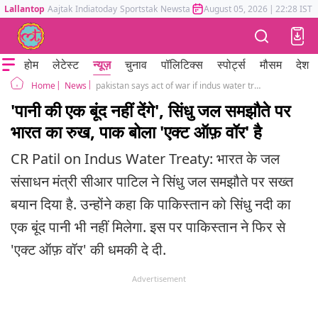
Lallantop
Aajtak
Indiatoday
Sportstak
Newstak
Mumbai Tak
August 05, 2026
Astrotak
|
22:28 IST
होम
लेटेस्ट
न्यूज़
चुनाव
पॉलिटिक्स
स्पोर्ट्स
मौसम
देश
News
pakistan says act of war if indus water treaty violated after india minister sharp comment
Home
'पानी की एक बूंद नहीं देंगे', सिंधु जल समझौते पर
भारत का रुख, पाक बोला 'एक्ट ऑफ़ वॉर' है
CR Patil on Indus Water Treaty: भारत के जल
संसाधन मंत्री सीआर पाटिल ने सिंधु जल समझौते पर सख्त
बयान दिया है. उन्होंने कहा कि पाकिस्तान को सिंधु नदी का
एक बूंद पानी भी नहीं मिलेगा. इस पर पाकिस्तान ने फिर से
'एक्ट ऑफ़ वॉर' की धमकी दे दी.
Advertisement