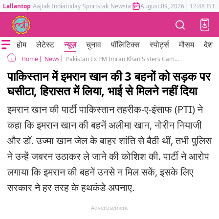
Lallantop
Aajtak
Indiatoday
Sportstak
Newstak
Mumbai Tak
August 09, 2026
Astrotak
|
12:48 IST
होम
लेटेस्ट
न्यूज़
चुनाव
पॉलिटिक्स
स्पोर्ट्स
मौसम
देश
News
Pakistan Ex PM Imran Khan Sisters Came To Meet Him In JaiL Police Misbehaved Them
Home
पाकिस्तान में इमरान खान की 3 बहनों को सड़क पर
घसीटा, हिरासत में लिया, भाई से मिलने नहीं दिया
इमरान खान की पार्टी पाकिस्तान तहरीक-ए-इंसाफ (PTI) ने
कहा कि इमरान खान की बहनें अलीमा खान, नोरीन नियाजी
और डॉ. उज्मा खान जेल के बाहर शांति से बैठी थीं, तभी पुलिस
ने उन्हें जबरन उठाकर ले जाने की कोशिश की. पार्टी ने आरोप
लगाया कि इमरान की बहनें उनसे न मिल सकें, इसके लिए
सरकार ने हर तरह के हथकंडे अपनाए.
Advertisement