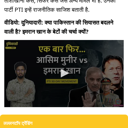
तोशाखाना केस, सिफर केस जैसे अन्य मामले भी हैं. उनकी
पार्टी PTI इन्हें राजनीतिक साजिश बताती है.
वीडियो: दुनियादारी: क्या पाकिस्तान की सियासत बदलने
वाली है? इमरान खान के बेटों की चर्चा क्यों?
0
seconds
of
लल्लनटॉप ट्रेंडिंग
16
minutes,