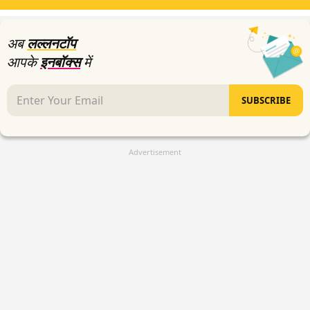
33
seconds
अब
लल्लनटॉप
आपके
इनबॉक्स
में
SUBSCRIBE
Advertisement