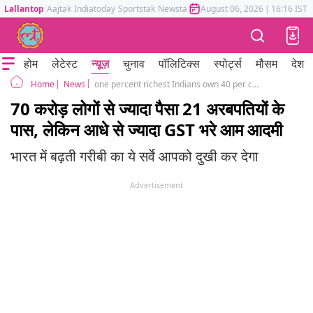
Lallantop
Aajtak
Indiatoday
Sportstak
Newstak
Mumbai Tak
August 06, 2026
Astrotak
|
16:16 IST
होम
लेटेस्ट
न्यूज़
चुनाव
पॉलिटिक्स
स्पोर्ट्स
मौसम
देश
News
one percent richest Indians own 40 per cent of total wealth Oxfam
Home
70 करोड़ लोगों से ज्यादा पैसा 21 अरबपतियों के
पास, लेकिन आधे से ज्यादा GST भरे आम आदमी
भारत में बढ़ती गरीबी का ये सर्वे आपको दुखी कर देगा
Advertisement