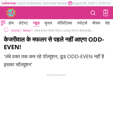
Lallantop
Aajtak
Indiatoday
Sportstak
Newstak
Mumbai Tak
August 08, 2026
Astrotak
|
18:46 IST
होम
लेटेस्ट
न्यूज़
चुनाव
पॉलिटिक्स
स्पोर्ट्स
मौसम
देश
News
Odd-Even Rule Not a Long-Term Remedy, Admits Arvind Kejriwal
Home
केजरीवाल के मफलर से पहले नहीं आएगा ODD-
EVEN!
'लंबे वक्त तक कम रहे पॉल्यूशन, डूड ODD-EVEN नहीं है
इसका सॉल्यूशन'
Advertisement