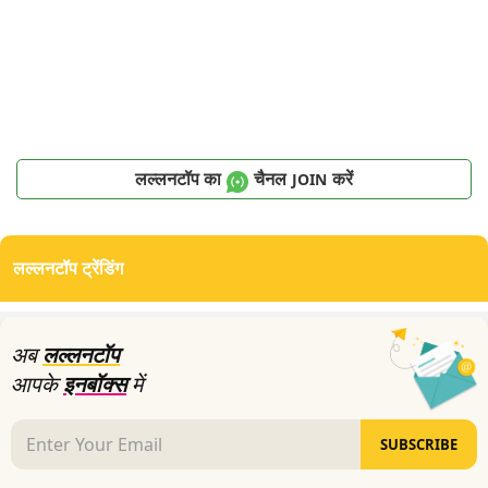
लल्लनटॉप का
चैनल
करें
JOIN
लल्लनटॉप ट्रेंडिंग
अब
लल्लनटॉप
आपके
इनबॉक्स
में
SUBSCRIBE