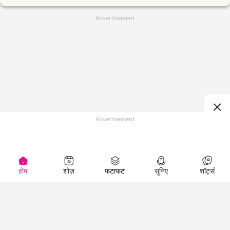
Advertisement
Advertisement
होम
शोज़
फटाफट
सुनिए
शॉर्ट्स
(
)
Top Shows
LallanKhas News
Entertainment
News
The Lallantop Show
Hindi Satire & Humor
Duniyadaari
Lallankhas Specials