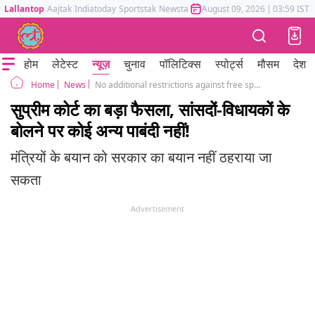
Lallantop
Aajtak
Indiatoday
Sportstak
Newstak
Mumbai Tak
August 09, 2026
Astrotak
|
03:59 IST
होम
लेटेस्ट
न्यूज़
चुनाव
पॉलिटिक्स
स्पोर्ट्स
मौसम
देश
News
No additional restrictions against free speech for public functionaries, SC
Home
सुप्रीम कोर्ट का बड़ा फैसला, सांसदों-विधायकों के
बोलने पर कोई अन्य पाबंदी नहीं!
मंत्रियों के बयान को सरकार का बयान नहीं ठहराया जा
सकता
Advertisement