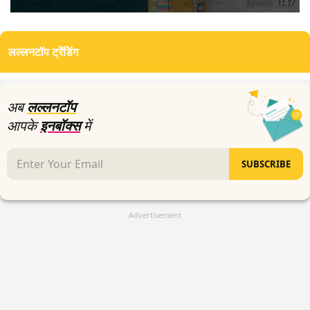
0
seconds
of
लल्लनटॉप ट्रेंडिंग
0
seconds
अब
लल्लनटॉप
आपके
इनबॉक्स
में
SUBSCRIBE
Advertisement