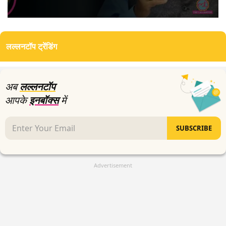
0
seconds
of
लल्लनटॉप ट्रेंडिंग
2
minutes,
28
seconds
अब
लल्लनटॉप
आपके
इनबॉक्स
में
SUBSCRIBE
Advertisement