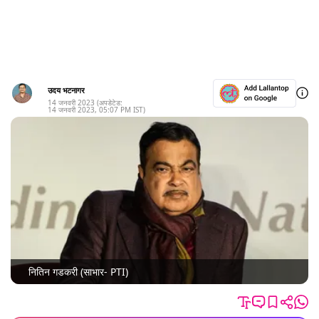
उदय भटनागर
14 जनवरी 2023
(अपडेटेड:
14 जनवरी 2023
,
05:07 PM
IST)
नितिन गडकरी (साभार- PTI)