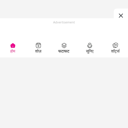
Advertisement
होम
शोज़
फटाफट
सुनिए
शॉर्ट्स
(
)
Top Shows
LallanKhas News
Entertainment
News
The Lallantop Show
Hindi Satire & Humor
Duniyadaari
Lallankhas Specials
Guest in the
Breaking News
Entertainment News
Newsroom
Top Political News
Hindi
Netanagri
Hindi
Top stories Cinema
Lallantop Baithki
Top History News
Entertainment Special
Kharcha Paani
Real Stories News
News
Aasan Bhasha Mein
Latest Political News
Top movies series
Social List
Top Literature News
review
Tarikh
Top Persons News
Latest Entertainment
Sehat
Top Profiles
News
The Cinema Show
Viral News