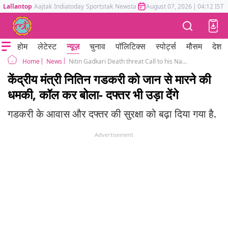
Lallantop
Aajtak
Indiatoday
Sportstak
Newstak
Mumbai Tak
August 07, 2026
Astrotak
|
04:12 IST
होम
लेटेस्ट
न्यूज़
चुनाव
पॉलिटिक्स
स्पोर्ट्स
मौसम
देश
News
Nitin Gadkari Death threat Call to his Nagpur office
Home
केंद्रीय मंत्री नितिन गडकरी को जान से मारने की
धमकी, कॉल कर बोला- दफ्तर भी उड़ा देंगे
गडकरी के आवास और दफ्तर की सुरक्षा को बढ़ा दिया गया है.
Advertisement