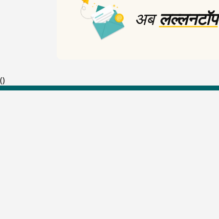
अब
लल्लनटॉप
(
)
Top Shows
The Lallantop Show
Duniyadaari
Guest in the Newsroom
Netanagri
Lallantop Baithki
Kharcha Paani
Social Media
Aasan Bhasha Mein
Social List
Tarikh