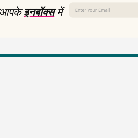
आपके
इनबॉक्स
में
LallanKhas News
Entertainment New
Hindi Satire & Humor
Entertainment News Hindi
Lallankhas Specials
Top stories Cinema
Breaking News
Entertainment Special New
Top Political News Hindi
Top movies series review
Top History News
Latest Entertainment News
Real Stories News
Latest Political News
Top Literature News
Top Persons News