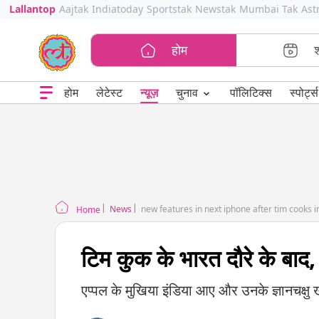
Lallantop
Aajtak
Indiatoday
Sportstak
Newstak
Mumbai Tak
Ast
होम
⌄
चुनाव
होम
लेटेस्ट
न्यूज़
पॉलिटिक्स
स्पोर्ट्स
News
new features in next iphone after tim cooks in
Home
टिम कुक के भारत दौरे के बाद
एप्पल के मुखिया इंडिया आए और उनके ज्ञानचक्षु