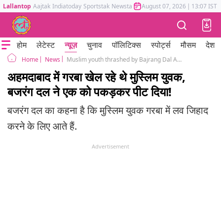
Lallantop
Aajtak
Indiatoday
Sportstak
Newstak
Mumbai Tak
August 07, 2026
Astrotak
|
13:07 IST
होम
लेटेस्ट
न्यूज़
चुनाव
पॉलिटिक्स
स्पोर्ट्स
मौसम
देश
News
Muslim youth thrashed by Bajrang Dal Activists in Ahmedabad Accusing Love Jihad
Home
अहमदाबाद में गरबा खेल रहे थे मुस्लिम युवक,
बजरंग दल ने एक को पकड़कर पीट दिया!
बजरंग दल का कहना है कि मुस्लिम युवक गरबा में लव जिहाद
करने के लिए आते हैं.
Advertisement