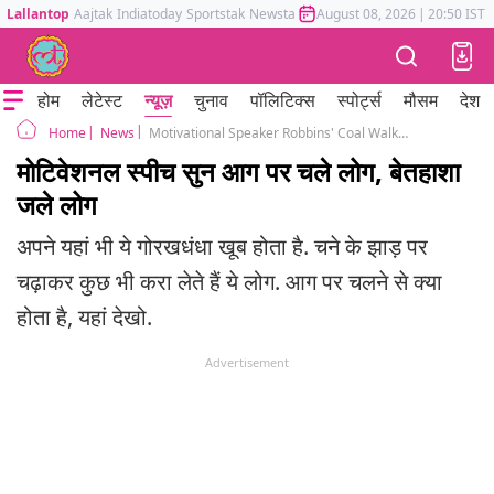
Lallantop
Aajtak
Indiatoday
Sportstak
Newstak
Mumbai Tak
August 08, 2026
Astrotak
|
20:50 IST
होम
लेटेस्ट
न्यूज़
चुनाव
पॉलिटिक्स
स्पोर्ट्स
मौसम
देश
News
Motivational Speaker Robbins' Coal Walk Burns More Than 30 people
Home
मोटिवेशनल स्पीच सुन आग पर चले लोग, बेतहाशा
जले लोग
अपने यहां भी ये गोरखधंधा खूब होता है. चने के झाड़ पर
चढ़ाकर कुछ भी करा लेते हैं ये लोग. आग पर चलने से क्या
होता है, यहां देखो.
Advertisement