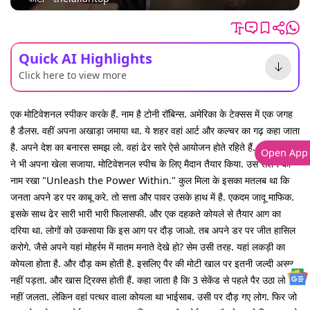
Quick AI Highlights
Click here to view more
एक मोटिवेशनल स्पीकर करके हैं. नाम है टोनी रॉबिन्स. अमेरिका के टेक्सस में एक जगह
है डैलस. वहीं अपना अखाड़ा जमाया था. ये शहर वहां आर्ट और कल्चर का गढ़ कहा जाता
है. अपने देश का बनारस समझ लो. वहां ढेर सारे ऐसे आयोजन होते रहिते हैं. तो टोनी बाबू
Open App
ने भी अपना खेला सजाया. मोटिवेशनल स्पीच के लिए मैदान तैयार किया. उस सेशन का
नाम रखा "Unleash the Power Within." कुल मिला के इसका मतलब था कि
जनता अपने डर पर काबू करे. तो सत्ता और पावर उसके हाथ में है. एकदम जादू माफिक.
इसके साथ ढेर सारी भारी भारी फिलासफी. और एक दहकते कोयले से तैयार आग का
दरिया था. लोगों को उकसाया कि इस आग पर दौड़ जाओ. तब अपने डर पर जीत हासिल
करोगे. जैसे अपने यहां मोहर्रम में मातम मनाते देखे हो? सेम उसी तरह. यहां लकड़ी का
कोयला होता है. और दौड़ कम होती है. इसलिए पैर की मोटी खाल पर इतनी जल्दी असर
नहीं पड़ता. और खास ट्रिक्स होती हैं. कहा जाता है कि 3 सेकेंड से पहले पैर उठा लो तो
नहीं जलता. लेकिन वहां पत्थर वाला कोयला था भाईसाब. उसी पर दौड़ गए लोग. फिर जो