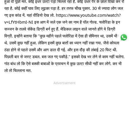
हुआ वो पूछो मत. कोई इधर उल्टा पड़ा चिल्ला रहा है. कोई उधर पैर के छाले दिखा कर रो
रहा है. कोई कहीं घाव लिए लुढ़का पड़ा है. हर तरफ चीख पुकार. 30 से ज्यादा लोग जल
गए इस कांड में. यहां वीडियो देख लो. https://www.youtube.com/watch?
v=LfYtHbmI-NI इस आग में जले एक जने का नाम है पॉल गोल्ड. फ्लोरिडा के इन
सज्जन के तलवे सेकेंड डिग्री बर्न हुए हैं. मेडिकल लाइन वाले जानते होंगे ये डिग्री
विग्री. इन्होंने बताया कि "कुछ महीने पहले फ्लोरिडा में ऐसा ही सेमिनार था, उसमें भी दौड़े
थे. उसमें कुछ नहीं हुआ. लेकिन इसमें कुछ बातों का ध्यान नहीं रखा गया. जैसे कोयला
ठंडा होने से पहले उसमें और आग डाल दी गई. और इस दौड़ की लंबाई 20 फिट थी.
पिछली बार से जस्ट डबल. बस जल गए पकौड़े." इसको देख भर लेने से काम नहीं चलेगा.
गांठ बांध लो कि ऐसे बक्की बाबाओं के प्रवचन में कुछ उल्टा सीधी नहीं कर लोगे. कर भी
लो तो चिल्लाना मत.
Advertisement