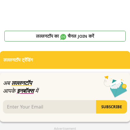
लल्लनटॉप का
चैनल
करें
JOIN
लल्लनटॉप ट्रेंडिंग
अब
लल्लनटॉप
आपके
इनबॉक्स
में
SUBSCRIBE
Advertisement