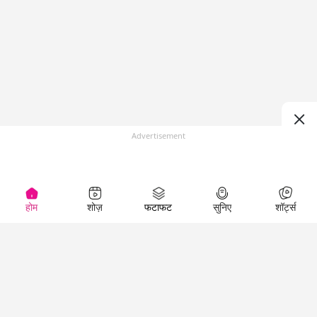
Advertisement
होम
शोज़
फटाफट
सुनिए
शॉर्ट्स
(
)
Top Shows
LallanKhas News
Entertainment
News
The Lallantop Show
Hindi Satire & Humor
Duniyadaari
Lallankhas Specials
Guest in the
Breaking News
Entertainment News
Newsroom
Top Political News
Hindi
Netanagri
Hindi
Top stories Cinema