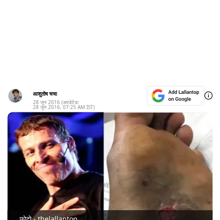
आशुतोष चचा
28 जून 2016
(अपडेटेड:
28 जून 2016
,
07:25 AM
IST)
फोटो - thelallantop