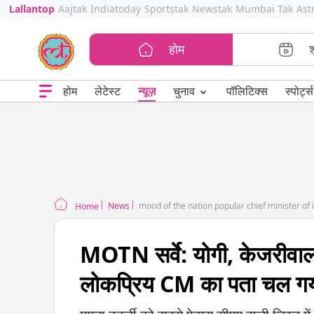
Lallantop
Aajtak
Indiatoday
Sportstak
Newstak
Mumbai Tak
Ast
होम
⌄
चुनाव
होम
लेटेस्ट
न्यूज़
पॉलिटिक्स
स्पोर्ट्स
News
mood of the nation popular chief minister of i
Home
MOTN सर्वे: योगी, केजरीवाल
लोकप्रिय CM का पता चल ग