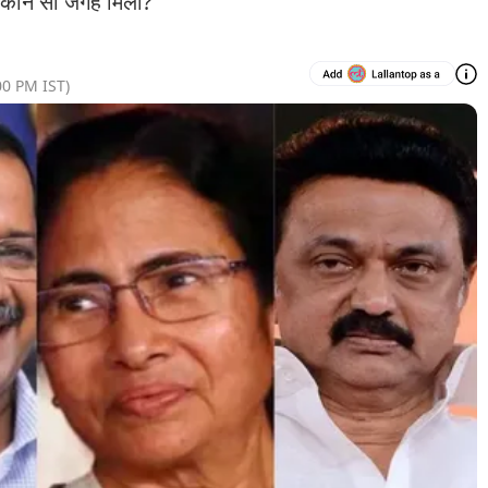
ें कौन सी जगह मिली?
00 PM
IST)