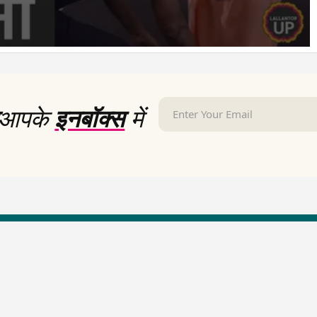
आपके
इनबॉक्स
में
LallanKhas News
Entertainment New
Hindi Satire & Humor
Entertainment News Hindi
Lallankhas Specials
Top stories Cinema
Breaking News
Entertainment Special New