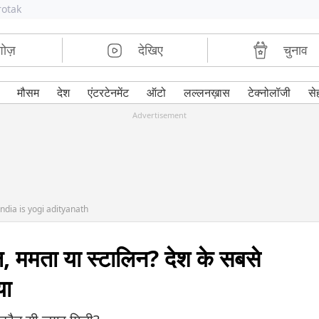
rotak
शोज़
देखिए
चुनाव
मौसम
देश
एंटरटेनमेंट
ऑटो
लल्लनख़ास
टेक्नोलॉजी
से
Advertisement
ndia is yogi adityanath
, ममता या स्टालिन? देश के सबसे
या