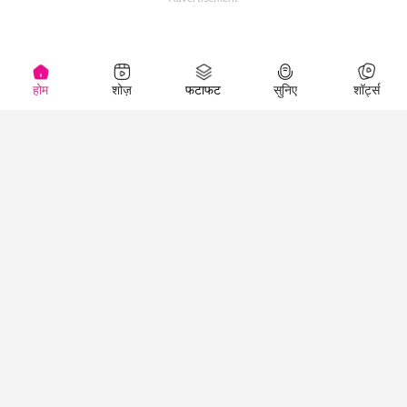
होम
शोज़
फटाफट
सुनिए
शॉर्ट्स
(
)
Top Shows
LallanKhas News
Entertainment
News
The Lallantop Show
Hindi Satire & Humor
Duniyadaari
Lallankhas Specials
Guest in the
Breaking News
Entertainment News
Newsroom
Top Political News
Hindi
Netanagri
Hindi
Top stories Cinema
Lallantop Baithki
Top History News
Entertainment Special
Kharcha Paani
Real Stories News
News
Aasan Bhasha Mein
Latest Political News
Top movies series
Social List
Top Literature News
review
Tarikh
Top Persons News
Latest Entertainment
Sehat
Top Profiles
News
The Cinema Show
Viral News
Business News
Technology
Top News
News
Business News in
Breaking News Hindi
Hindi
Top News Hindi
Latest Business News
Technology News in
Latest News Hindi
Business Special News
Hindi
Social Media News
Latest Tech News