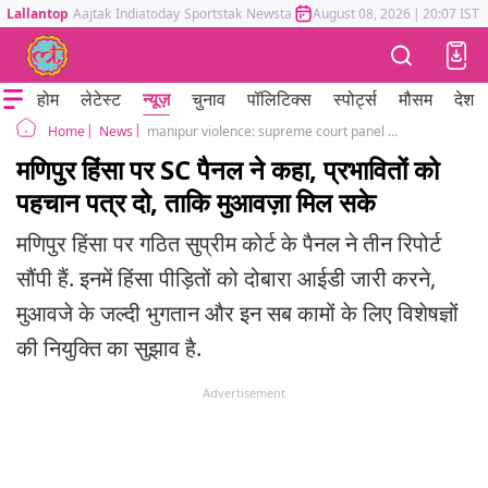
Lallantop
Aajtak
Indiatoday
Sportstak
Newstak
Mumbai Tak
August 08, 2026
Astrotak
|
20:07 IST
होम
लेटेस्ट
न्यूज़
चुनाव
पॉलिटिक्स
स्पोर्ट्स
मौसम
देश
News
manipur violence: supreme court panel submits recommendations
Home
मणिपुर हिंसा पर SC पैनल ने कहा, प्रभावितों को
पहचान पत्र दो, ताकि मुआवज़ा मिल सके
मणिपुर हिंसा पर गठित सुप्रीम कोर्ट के पैनल ने तीन रिपोर्ट
सौंपी हैं. इनमें हिंसा पीड़ितों को दोबारा आईडी जारी करने,
मुआवजे के जल्दी भुगतान और इन सब कामों के लिए विशेषज्ञों
की नियुक्ति का सुझाव है.
Advertisement