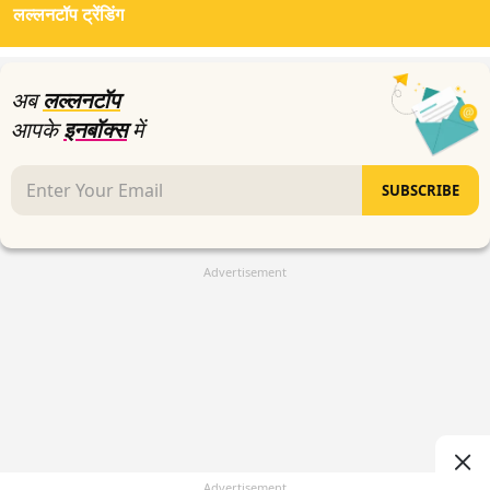
लल्लनटॉप ट्रेंडिंग
अब
लल्लनटॉप
आपके
इनबॉक्स
में
SUBSCRIBE
Advertisement
Advertisement