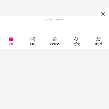
Advertisement
होम
शोज़
फटाफट
सुनिए
शॉर्ट्स
(
)
Top Shows
LallanKhas News
Entertainment
News
The Lallantop Show
Hindi Satire & Humor
Duniyadaari
Lallankhas Specials
Guest in the
Breaking News
Entertainment News
Newsroom
Top Political News
Hindi
Netanagri
Hindi
Top stories Cinema
Lallantop Baithki
Top History News
Entertainment Special
Kharcha Paani
Real Stories News
News
Aasan Bhasha Mein
Latest Political News
Top movies series
Social List
Top Literature News
review
Tarikh
Top Persons News
Latest Entertainment
Sehat
Top Profiles
News
The Cinema Show
Viral News