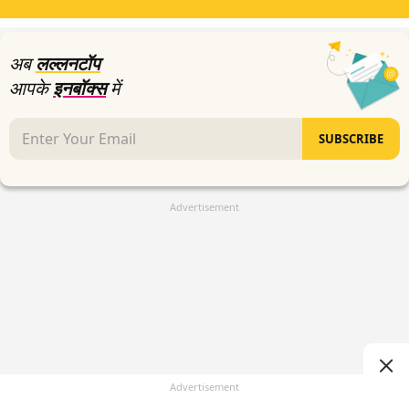
minutes,
26
seconds
अब
लल्लनटॉप
आपके
इनबॉक्स
में
SUBSCRIBE
Advertisement
Advertisement