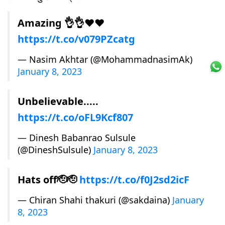
Amazing 👌👌❤️❤️
https://t.co/v079PZcatg
— Nasim Akhtar (@MohammadnasimAk)
January 8, 2023
Unbelievable.....
https://t.co/oFL9Kcf807
— Dinesh Babanrao Sulsule
(@DineshSulsule)
January 8, 2023
Hats off🫡🫡
https://t.co/f0J2sd2icF
— Chiran Shahi thakuri (@sakdaina)
January
8, 2023