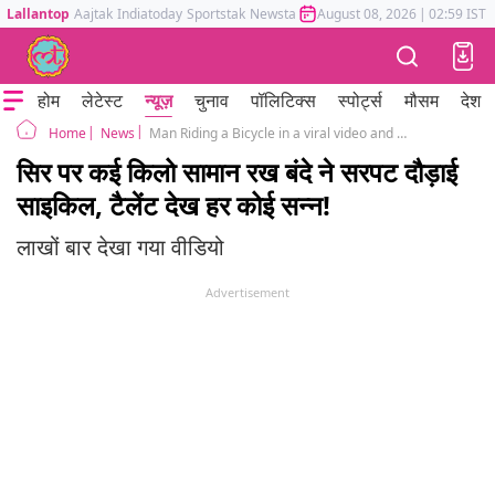
Lallantop
Aajtak
Indiatoday
Sportstak
Newstak
Mumbai Tak
August 08, 2026
Astrotak
|
02:59 IST
होम
लेटेस्ट
न्यूज़
चुनाव
पॉलिटिक्स
स्पोर्ट्स
मौसम
देश
News
Man Riding a Bicycle in a viral video and Holding Planks On His Head
Home
सिर पर कई किलो सामान रख बंदे ने सरपट दौड़ाई
साइकिल, टैलेंट देख हर कोई सन्न!
लाखों बार देखा गया वीडियो
Advertisement