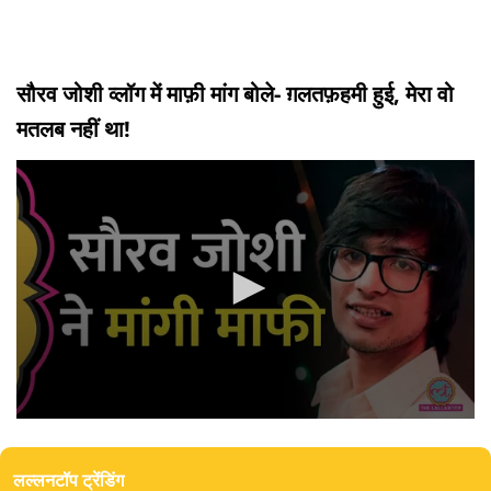
सौरव जोशी व्लॉग में माफ़ी मांग बोले- ग़लतफ़हमी हुई, मेरा वो
मतलब नहीं था!
0
seconds
of
लल्लनटॉप ट्रेंडिंग
3