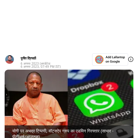
पुनीत त्रिपाठी
6 अगस्त 2023
(अपडेटेड:
6 अगस्त 2023
,
07:49 PM
IST)
योगी पर अभद्र टिप्पणी, वॉट्सऐप ग्रुप का एडमिन गिरफ्तार (साभार -
पीटीआई/आजतक)