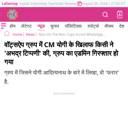
Lallantop
Aajtak
Indiatoday
Sportstak
Newstak
Mumbai Tak
August 06, 2026
Astrotak
|
21:54 IST
होम
लेटेस्ट
न्यूज़
चुनाव
पॉलिटिक्स
स्पोर्ट्स
मौसम
देश
News
Man On The Run, Cops Arrest WhatsApp Admin For Yogi Adityanath Remark
Home
वॉट्सऐप ग्रुप में CM योगी के खिलाफ किसी ने
'अभद्र टिप्पणी' की, ग्रुप का एडमिन गिरफ्तार हो
गया
ग्रुप में जिसने योगी आदित्यनाथ के बारे में लिखा, वो 'फरार'
है.
Advertisement