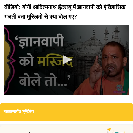
वीडियो: योगी आदित्यनाथ इंटरव्यू में ज्ञानवापी को ऐतिहासिक
गलती बता मुस्लिमों से क्या बोल गए?
0
seconds
of
लल्लनटॉप ट्रेंडिंग
3
minutes,
1
second